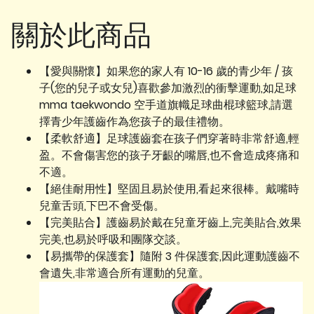
關於此商品
【愛與關懷】如果您的家人有 10-16 歲的青少年 / 孩
子(您的兒子或女兒)喜歡參加激烈的衝擊運動,如足球
mma taekwondo 空手道旗幟足球曲棍球籃球,請選
擇青少年護齒作為您孩子的最佳禮物。
【柔軟舒適】足球護齒套在孩子們穿著時非常舒適,輕
盈。不會傷害您的孩子牙齦的嘴唇,也不會造成疼痛和
不適。
【絕佳耐用性】堅固且易於使用,看起來很棒。戴嘴時
兒童舌頭,下巴不會受傷。
【完美貼合】護齒易於戴在兒童牙齒上,完美貼合,效果
完美,也易於呼吸和團隊交談。
【易攜帶的保護套】隨附 3 件保護套,因此運動護齒不
會遺失,非常適合所有運動的兒童。