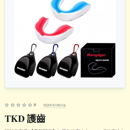
0
閱讀所有0條評論
TKD 護齒