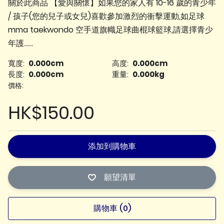
關於此商品 【愛與關懷】如果您的家人有 10-16 歲的青少年
/ 孩子(您的兒子或女兒)喜歡參加激烈的衝擊運動,如足球
mma taekwondo 空手道旗幟足球曲棍球籃球,請選擇青少
年護......
寬度:
0.000cm
高度:
0.000cm
長度:
0.000cm
重量:
0.000kg
價格:
HK$150.00
添加到購物車
願望清單
購物車 (
0
)